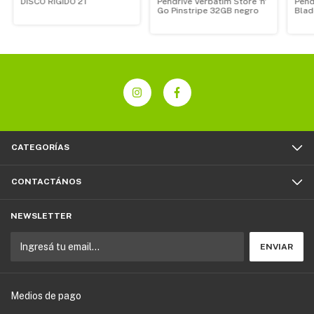
DISCO RÍGIDO 2T
Pendrive Verbatim Store 'n'
Pend
Go Pinstripe 32GB negro
Blad
CATEGORÍAS
CONTACTÁNOS
NEWSLETTER
Medios de pago