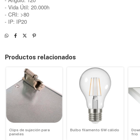
- Vida Útil: 20.000h
- CRI: >80
- IP: IP20
Productos relacionados
Clips de sujeción para
Bulbo filamento 6W cálido
Down
paneles
frío