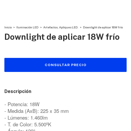
Inicio
>
Iluminación LED
>
Artefactos, Apliques LED.
>
Downlight de aplicar 18W frío
Downlight de aplicar 18W frío
Descripción
- Potencia: 18W
- Medida (AxB): 225 x 35 mm
- Lúmenes: 1.460lm
- T. de Color: 5.500ºK
- Ángulo: 120°