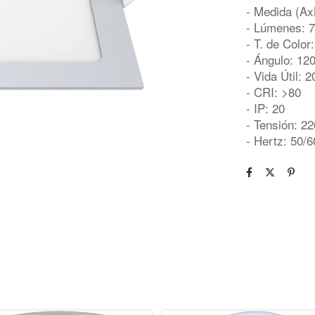
- Medida (A
- Lúmenes: 
- T. de Color
- Ángulo: 12
- Vida Útil: 
- CRI: >80
- IP: 20
- Tensión: 2
- Hertz: 50/