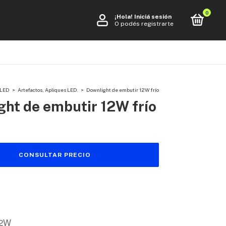
0
¡Hola!
Iniciá sesión
O podés registrarte
 LED
>
Artefactos, Apliques LED.
>
Downlight de embutir 12W frío
ght de embutir 12W frío
12W