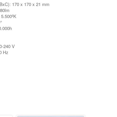
xBxC): 170 x 170 x 21 mm
780lm
: 5.500ºK
0°
20.000h
20-240 V
60 Hz