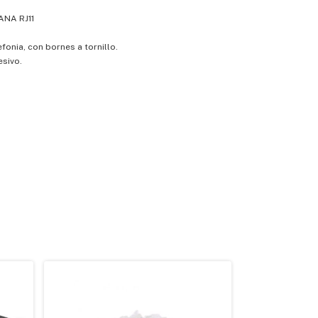
NA RJ11
efonia, con bornes a tornillo.
esivo.