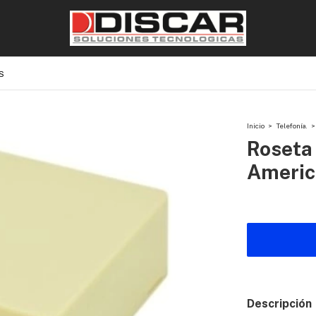
S
Inicio
>
Telefonía.
>
Roseta 
Americ
Descripción