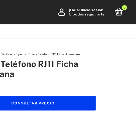
0
¡Hola!
Iniciá sesión
O podés registrarte
Teléfonos Fijos.
>
Roseta Teléfono RJ11 Ficha Americana
Teléfono RJ11 Ficha
ana