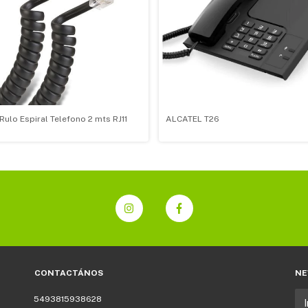
Rulo Espiral Telefono 2 mts RJ11
ALCATEL T26
CONTACTÁNOS
NE
5493815938628