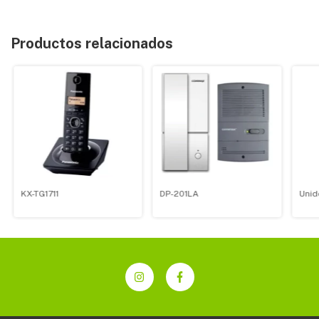
Productos relacionados
KX-TG1711
DP-201LA
Unid