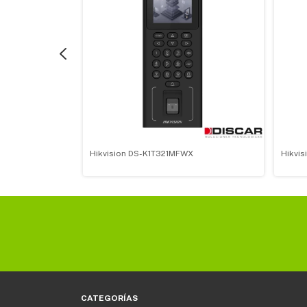
KVISION DS-
Hikvision DS-K1T321MFWX
Hikvi
CATEGORÍAS