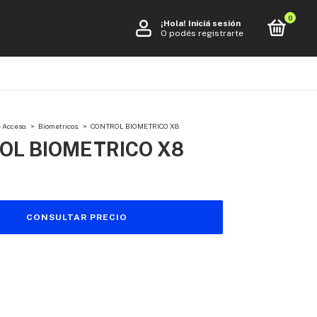
0
¡Hola!
Iniciá sesión
O podés registrarte
 Acceso.
>
Biometricos.
>
CONTROL BIOMETRICO X8
OL BIOMETRICO X8