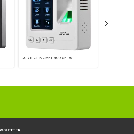
CONTROL BIOMETRICO SF100
TARJETA MAGNÉ
WSLETTER