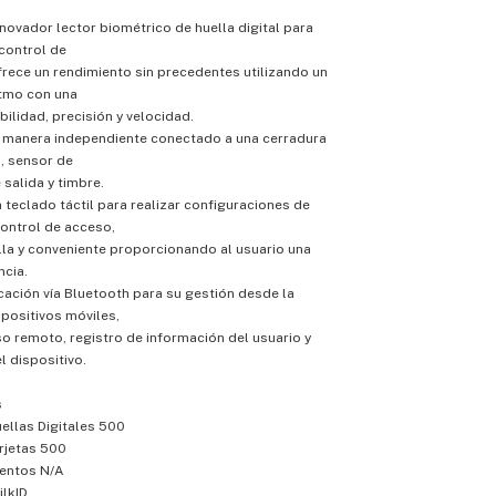
nnovador lector biométrico de huella digital para
control de
rece un rendimiento sin precedentes utilizando un
tmo con una
bilidad, precisión y velocidad.
 manera independiente conectado a una cerradura
a, sensor de
 salida y timbre.
 teclado táctil para realizar configuraciones de
ontrol de acceso,
la y conveniente proporcionando al usuario una
cia.
ación vía Bluetooth para su gestión desde la
spositivos móviles,
o remoto, registro de información del usuario y
l dispositivo.
s
ellas Digitales 500
rjetas 500
entos N/A
ilkID