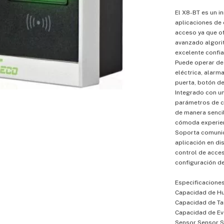
El X8-BT es un i
aplicaciones de 
acceso ya que of
avanzado algori
excelente confia
Puede operar de
eléctrica, alarm
puerta, botón de
Integrado con un
parámetros de c
de manera sencil
cómoda experien
Soporta comunic
aplicación en di
control de acces
configuración de
Especificacione
Capacidad de Hu
Capacidad de Ta
Capacidad de Ev
Sensor Sensor S