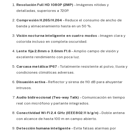
Resolución Full HD 1080P (2MP)
– Imágenes nítidas y
detalladas, superiores a 720P.
Compresión H.265/H.264
– Reduce el consumo de ancho de
banda y almacenamiento hasta en un 50 %.
Visión nocturna inteligente en cuatro modos
– Imagen clara y
colorida incluso en completa oscuridad.
Lente fija 2.8mm o 3.6mm F1.6
– Amplio campo de visión y
excelente rendimiento con poca luz.
Carcasa metálica IP67
– Totalmente resistente al polvo, lluvia y
condiciones climáticas adversas.
Disuasión activa
– Reflector y sirena de 110 dB para ahuyentar
intrusos.
Audio bidireccional (Two-way Talk)
– Comunicación en tiempo
real con micrófono y parlante integrados.
Conectividad Wi-Fi 2.4 GHz (IEEE802.11 b/g/n)
– Doble antena
con alcance de hasta 100 m en campo abierto.
Detección humana inteligente
– Evita falsas alarmas por