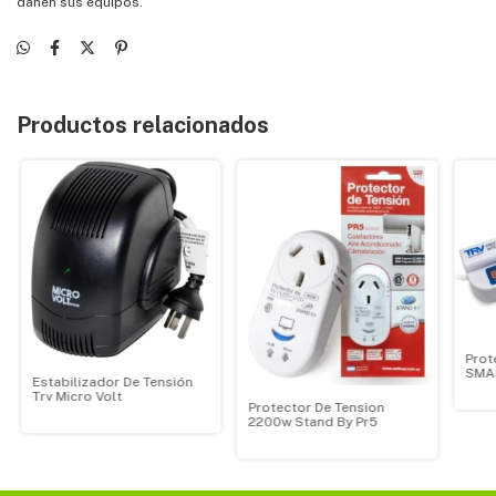
dañen sus equipos.
Productos relacionados
Prot
SMAR
Estabilizador De Tensión
sali
Trv Micro Volt
Protector De Tension
2200w Stand By Pr5